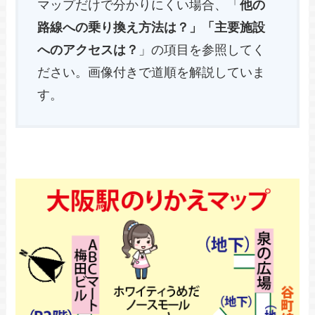
マップでは、
地下・地上階を一枚の平面
図
にまとめ、スマホで見やすい縦長サイ
ズにしています。（
※方角を重視したマ
ップが希望の人は、A4サイズ版を活用
し
てください。）
線に沿って通路を進めば、他の路線への
乗り換えもスムーズに！
マップだけで分かりにくい場合、「
他の
路線への乗り換え方法は？」「主要施設
へのアクセスは？
」の項目を参照してく
ださい。画像付きで道順を解説していま
す。