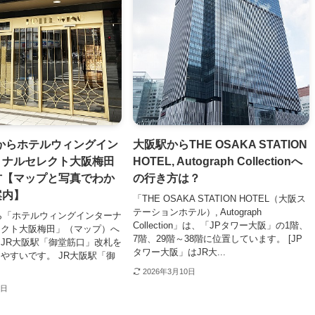
からホテルウィングイン
大阪駅からTHE OSAKA STATION
ョナルセレクト大阪梅田
HOTEL, Autograph Collectionへ
方【マップと写真でわか
の行き方は？
案内】
「THE OSAKA STATION HOTEL（大阪ス
テーションホテル）, Autograph
ら「ホテルウィングインターナ
Collection」は、「JPタワー大阪」の1階、
レクト大阪梅田」（マップ）へ
7階、29階～38階に位置しています。 [JP
JR大阪駅「御堂筋口」改札を
タワー大阪」はJR大...
やすいです。 JR大阪駅「御
2026年3月10日
8日