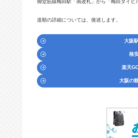
御堂筋線
梅田駅「南改札」から「梅田ダイビル
道順の詳細については、後述します。
大阪
格
楽天GO
大阪の