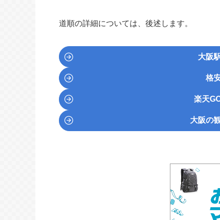
道順の詳細については、後述します。
大阪
格
楽天GO
大阪の